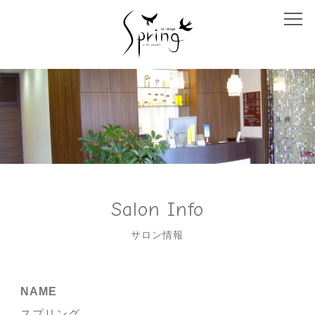
TOP
MENU
STAFF
SALON INFO
HAIR CATALOG
Salon Info
CONCEPT
サロン情報
RECRUIT
NAME
PRODUCT
スプリング