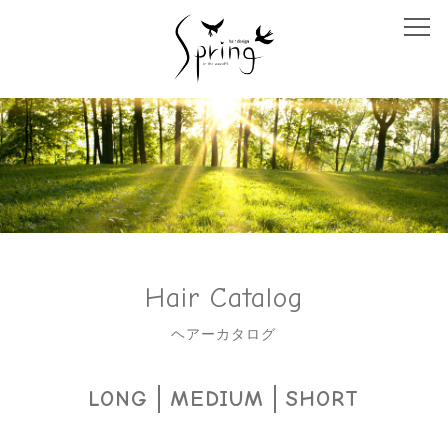
TOP
MENU
STAFF
SALON INFO
HAIR CATALOG
Hair Catalog
CONCEPT
ヘアーカタログ
RECRUIT
LONG
MEDIUM
SHORT
PRODUCT