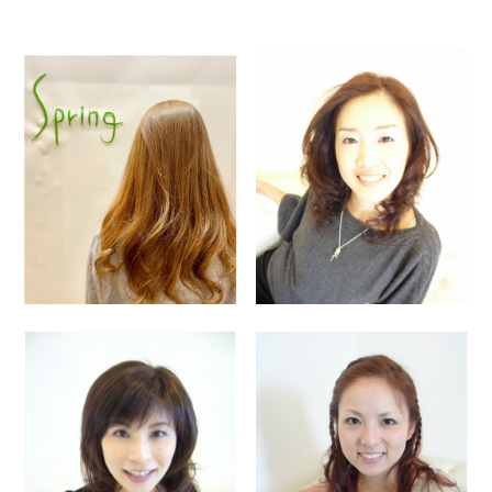
BLOG
NEWS
FAQ
COUPON
ORIGINAL
OPEN : 月曜日～金曜日9時～20時（カット最終受付１9時）
土曜日・日曜日・祭日９時～１８時（パーマ・カラー最終受付１８時）
CLOSED : 毎週火曜日・第３水曜日
web予約はこちら
048-788-0020